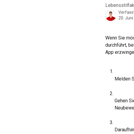
Lebensstilfak
Verfass
20. Juni
Wenn Sie möc
durchführt, b
App erzwingen
Melden Si
Gehen Sie
Neubewer
Daraufhin