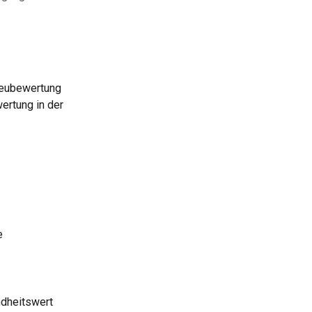
Neubewertung 
ertung in der 
e 
ndheitswert 